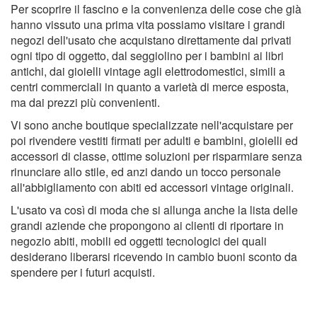
Per scoprire il fascino e la convenienza delle cose che già
hanno vissuto una prima vita possiamo visitare i grandi
negozi dell'usato che acquistano direttamente dai privati
ogni tipo di oggetto, dal seggiolino per i bambini ai libri
antichi, dai gioielli vintage agli elettrodomestici, simili a
centri commerciali in quanto a varietà di merce esposta,
ma dai prezzi più convenienti.
Vi sono anche boutique specializzate nell'acquistare per
poi rivendere vestiti firmati per adulti e bambini, gioielli ed
accessori di classe, ottime soluzioni per risparmiare senza
rinunciare allo stile, ed anzi dando un tocco personale
all'abbigliamento con abiti ed accessori vintage originali.
L'usato va così di moda che si allunga anche la lista delle
grandi aziende che propongono ai clienti di riportare in
negozio abiti, mobili ed oggetti tecnologici dei quali
desiderano liberarsi ricevendo in cambio buoni sconto da
spendere per i futuri acquisti.